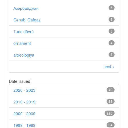
Азербайджан
6
Cənubi Qafqaz
5
Tunc dövrü
5
ornament
4
arxeologiya
3
next >
Date issued
2020 - 2023
49
2010 - 2019
85
2000 - 2009
226
1999 - 1999
34