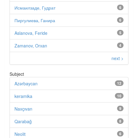
Исмаилзаде, Гудрат
6
Пиргулиева, Ганира
6
Aslanova, Feride
5
Zamanov, Orxan
4
next >
Subject
Azərbaycan
12
keramika
10
Naxçıvan
9
Qarabağ
8
Neolit
6