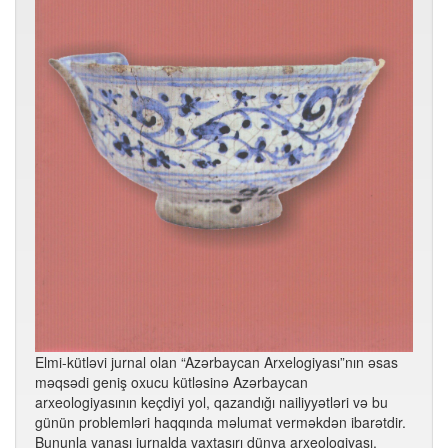
Elmi-kütləvi jurnal olan “Azərbaycan Arxelogiyası”nın əsas
məqsədi geniş oxucu kütləsinə Azərbaycan
arxeologiyasının keçdiyi yol, qazandığı nailiyyətləri və bu
günün problemləri haqqında məlumat verməkdən ibarətdir.
Bununla yanaşı jurnalda vaxtaşırı dünya arxeologiyası,