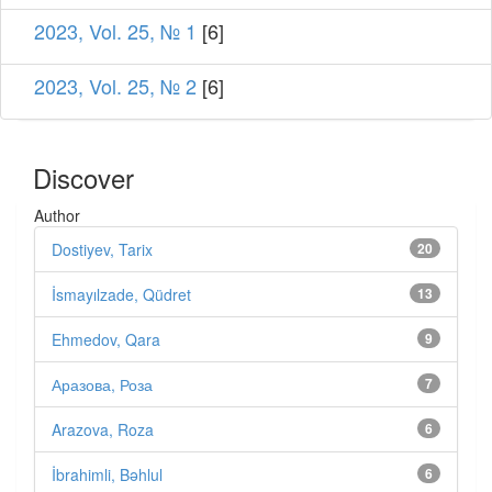
2023, Vol. 25, № 1
[6]
2023, Vol. 25, № 2
[6]
Discover
Author
Dostiyev, Tarix
20
İsmayılzade, Qüdret
13
Ehmedov, Qara
9
Аразова, Роза
7
Arazova, Roza
6
İbrahimli, Bəhlul
6