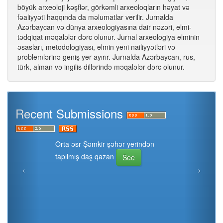
böyük arxeoloji kəşflər, görkəmli arxeoloqların həyat və
fəaliyyəti haqqında da məlumatlar verilir. Jurnalda
Azərbaycan və dünya arxeologiyasına dair nəzəri, elmi-
tədqiqat məqalələr dərc olunur. Jurnal arxeologiya elminin
əsasları, metodologiyası, elmin yeni nailiyyətləri və
problemlərinə geniş yer ayırır. Jurnalda Azərbaycan, rus,
türk, alman və ingilis dillərində məqalələr dərc olunur.
Recent Submissions
Orta əsr Şəmkir şəhər yerindən
tapılmış daş qazan
See