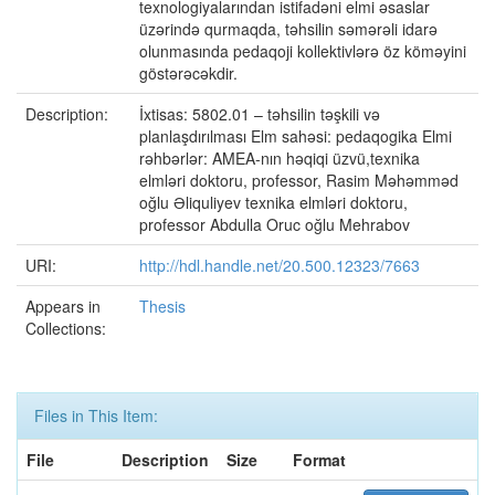
texnologiyalarından istifadəni elmi əsaslar
üzərində qurmaqda, təhsilin səmərəli idarə
olunmasında pedaqoji kollektivlərə öz köməyini
göstərəcəkdir.
Description:
İxtisas: 5802.01 – təhsilin təşkili və
planlaşdırılması Elm sahəsi: pedaqogika Elmi
rəhbərlər: AMEA-nın həqiqi üzvü,texnika
elmləri doktoru, professor, Rasim Məhəmməd
oğlu Əliquliyev texnika elmləri doktoru,
professor Abdulla Oruc oğlu Mehrabov
URI:
http://hdl.handle.net/20.500.12323/7663
Appears in
Thesis
Collections:
Files in This Item:
File
Description
Size
Format