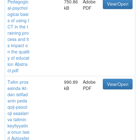
Pedagogic
750.86
Adobe
View/Open
al-psychol
kB
PDF
ogicaı basi
s of using I
CT in the t
raining pro
cess and it
s impact o
n the qualit
y of educat
ion Abstra
ct.pdf
Təlim pros
990.89
Adobe
View/Open
esində ikt-
kB
PDF
dən istifad
ənin peda
qoji-psixol
oji əsaslari
və təlimin
keyfiyyətin
ə onun təsi
ri Avtorefer