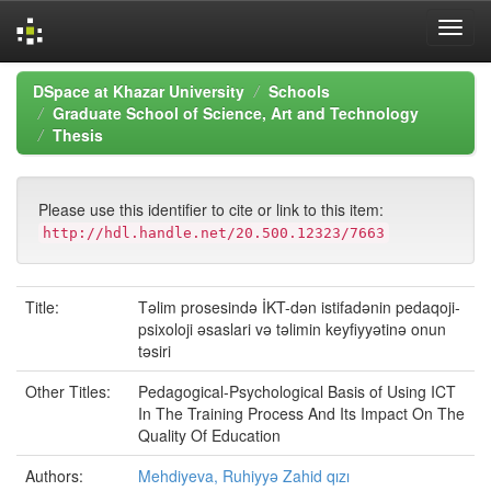
Skip
DSpace at Khazar University
Schools
navigation
Graduate School of Science, Art and Technology
Thesis
Please use this identifier to cite or link to this item:
http://hdl.handle.net/20.500.12323/7663
Title:
Təlim prosesində İKT-dən istifadənin pedaqoji-
psixoloji əsaslari və təlimin keyfiyyətinə onun
təsiri
Other Titles:
Pedagogical-Psychological Basis of Using ICT
In The Training Process And Its Impact On The
Quality Of Education
Authors:
Mehdiyeva, Ruhiyyə Zahid qızı