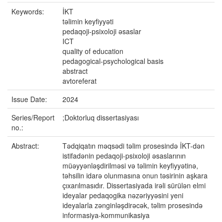
Keywords:
İKT
təlimin keyfiyyəti
pedaqoji-psixoloji əsaslar
ICT
quality of education
pedagogical-psychological basis
abstract
avtoreferat
Issue Date:
2024
Series/Report
;Doktorluq dissertasiyası
no.:
Abstract:
Tədqiqatın məqsədi təlim prosesində İKT-dən
istifadənin pedaqoji-psixoloji əsaslarının
müəyyənləşdirilməsi və təlimin keyfiyyətinə,
təhsilin idarə olunmasına onun təsirinin aşkara
çıxarılmasıdır. Dissertasiyada irəli sürülən elmi
ideyalar pedaqogika nəzəriyyəsini yeni
ideyalarla zənginləşdirəcək, təlim prosesində
informasiya-kommunikasiya