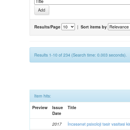
Results/Page
|
Sort items by
Results 1-10 of 234 (Search time: 0.003 seconds).
Item hits:
Preview
Issue
Title
Date
2017
İncəsənət psixoloji təsir vasitəsi k