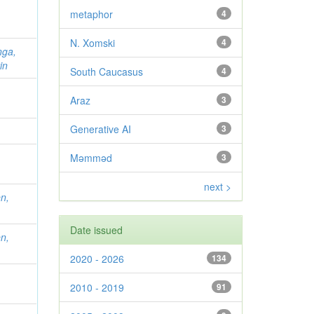
metaphor
4
N. Xomski
4
nga,
in
South Caucasus
4
Araz
3
Generative AI
3
Məmməd
3
next >
n,
Date issued
n,
2020 - 2026
134
2010 - 2019
91