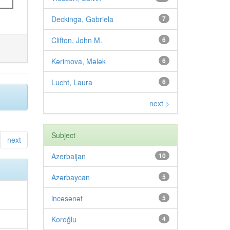
Deckinga, Gabriela
7
Clifton, John M.
6
Kərimova, Mələk
6
Lucht, Laura
6
next >
Subject
next
Azerbaijan
10
Azərbaycan
5
incəsənət
5
Koroğlu
4