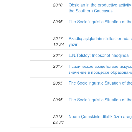
2010
Obsidian in the productive activit
the Southern Caucasus
2005
The Sociolinguistic Situation of th
2017-
Azadlıq aşiqlərinin silsiləsi ortada
10-24
yazır
2017
L.N.Tolstoy: İncəsənət haqqında
2017
Психическое воздействие искусс
значение в процессе образован
2005
The Sociolinguistic Situation of th
2005
The Sociolinguistic Situation of th
2018-
Noam Çomskinin dilçilik üzrə araş
04-27