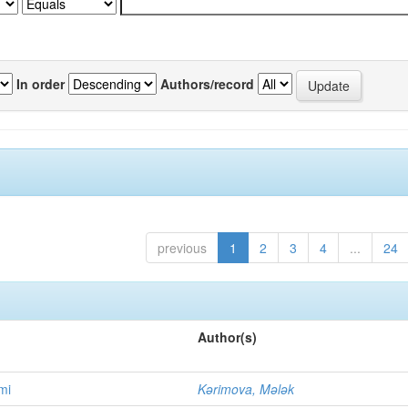
In order
Authors/record
previous
1
2
3
4
...
24
Author(s)
imi
Kərimova, Mələk