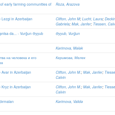
y of early farming communities of
Roza, Arazova
e Lezgi in Azerbaijan
Clifton, John M
;
Lucht, Laura
;
Decki
Gabriela
;
Mak, Janfer
;
Tiessen, Calv
 qırılsa da... - Vurğun Əyyub
Əyyub, Vurğun
Kərimova, Mələk
тва на человека и его
Керимова, Мелек
ия
e Avar in Azerbaijan
Clifton, John M.
;
Mak, Janfer
;
Tiesse
Calvin
e Kryz in Azerbaijan
Clifton, John M.
;
Mak, Janfer
;
Tiesse
Calvin
dırmaları
Kərimova, Validə