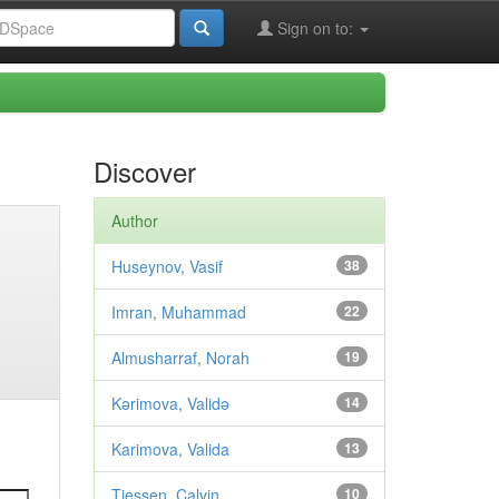
Sign on to:
Discover
Author
Huseynov, Vasif
38
Imran, Muhammad
22
Almusharraf, Norah
19
Kərimova, Validə
14
Karimova, Valida
13
Tiessen, Calvin
10