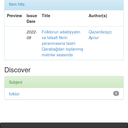
Item hits:
Preview
Issue
Title
Author(s)
Date
2022-
Folklorun ədəbiyyatın
Qəzənfərqızı,
08
və fəlsəfi fikrin
Aynur
yaranmasına təsiri-
Qarabağdan toplanmış
mətnlər əsasında
Discover
Subject
folklor
1