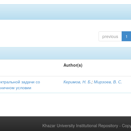
previous
1
Author(s)
ектральной задачи со
Керимов, Н. Б.
;
Мирзоев, В. С.
аничном условии
Khazar University Institutional Repository - Co