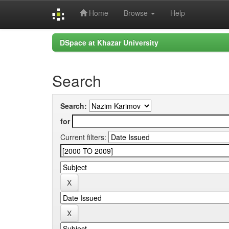
Home
Browse
Help
Skip
DSpace at Khazar University
navigation
Search
Search:
for
Current filters: