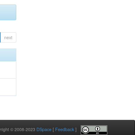
next
pyright © 2008-2023
DSpace
[
Feedback
]