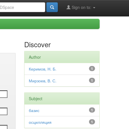
Sign on to:
Discover
Author
Керимов, Н. Б.
1
Мирзоев, В. С.
1
Subject
базис
1
осцилляция
1