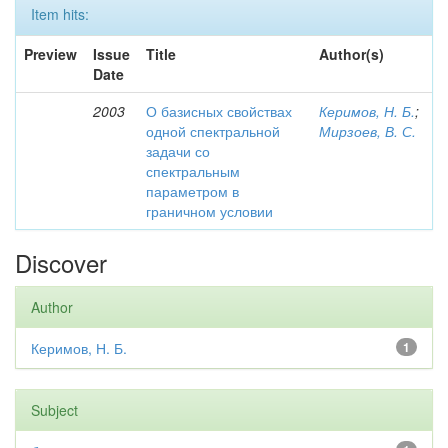
Item hits:
Preview
Issue
Title
Author(s)
Date
2003
О базисных свойствах
Керимов, Н. Б.
;
одной спектральной
Мирзоев, В. С.
задачи со
спектральным
параметром в
граничном условии
Discover
Author
Керимов, Н. Б.
1
Subject