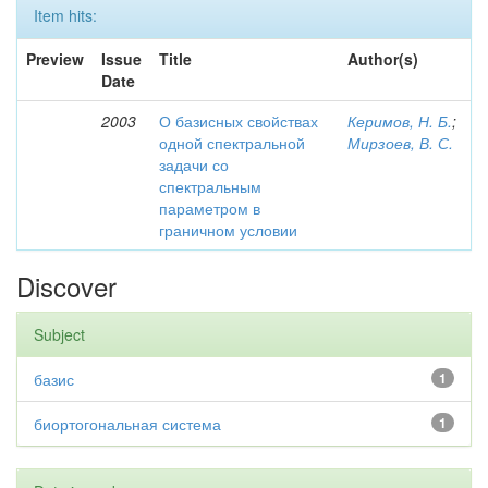
Item hits:
Preview
Issue
Title
Author(s)
Date
2003
О базисных свойствах
Керимов, Н. Б.
;
одной спектральной
Мирзоев, В. С.
задачи со
спектральным
параметром в
граничном условии
Discover
Subject
базис
1
биортогональная система
1