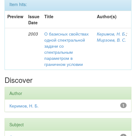
Item hits:
Preview
Issue
Title
Author(s)
Date
2003
О базисных свойствах
Керимов, Н. Б.
;
одной спектральной
Мирзоев, В. С.
задачи со
спектральным
параметром в
граничном условии
Discover
Author
Керимов, Н. Б.
1
Subject