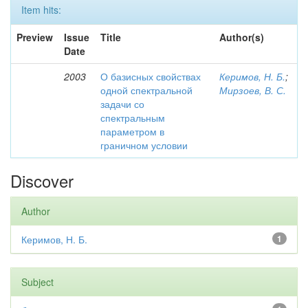
Item hits:
Preview
Issue
Title
Author(s)
Date
2003
О базисных свойствах
Керимов, Н. Б.
;
одной спектральной
Мирзоев, В. С.
задачи со
спектральным
параметром в
граничном условии
Discover
Author
Керимов, Н. Б.
1
Subject