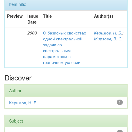
Item hits:
Preview
Issue
Title
Author(s)
Date
2003
О базисных свойствах
Керимов, Н. Б.
;
одной спектральной
Мирзоев, В. С.
задачи со
спектральным
параметром в
граничном условии
Discover
Author
Керимов, Н. Б.
1
Subject