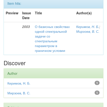
Item hits:
Preview
Issue
Title
Author(s)
Date
2003
О базисных свойствах
Керимов, Н. Б.
;
одной спектральной
Мирзоев, В. С.
задачи со
спектральным
параметром в
граничном условии
Discover
Author
Керимов, Н. Б.
1
Мирзоев, В. С.
1