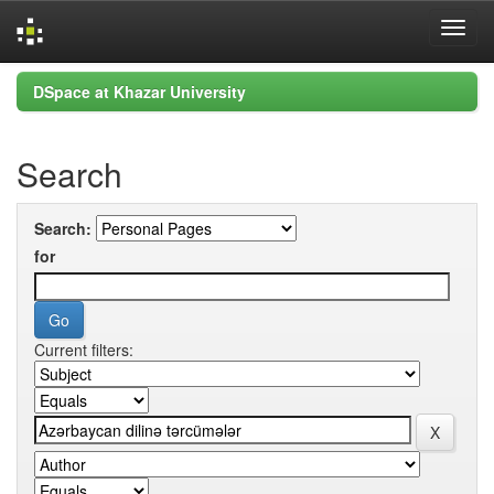
Skip
DSpace at Khazar University
navigation
Search
Search:
for
Current filters: