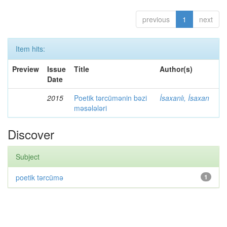
previous
1
next
Item hits:
Preview
Issue
Title
Author(s)
Date
2015
Poetik tərcümənin bəzi
İsaxanlı, İsaxan
məsələləri
Discover
Subject
poetik tərcümə
1