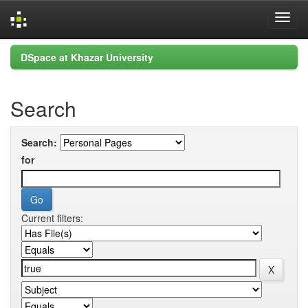
Skip
DSpace at Khazar University
navigation
Search
Search:
for
Current filters: