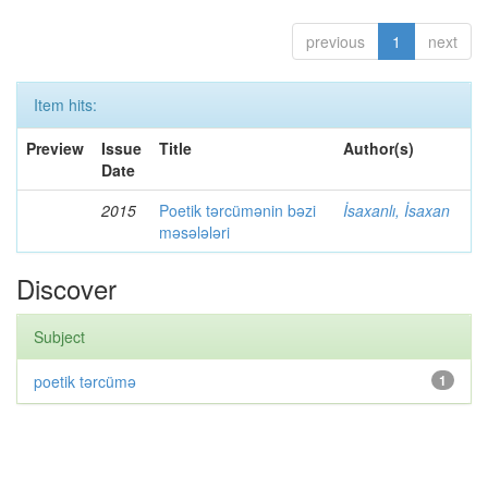
previous
1
next
Item hits:
Preview
Issue
Title
Author(s)
Date
2015
Poetik tərcümənin bəzi
İsaxanlı, İsaxan
məsələləri
Discover
Subject
poetik tərcümə
1