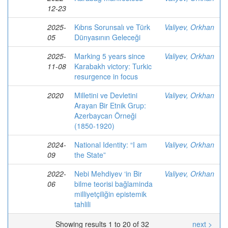
12-23
2025-
Kıbrıs Sorunsalı ve Türk
Valiyev, Orkhan
05
Dünyasının Geleceği
2025-
Marking 5 years since
Valiyev, Orkhan
11-08
Karabakh victory: Turkic
resurgence in focus
2020
Milletini ve Devletini
Valiyev, Orkhan
Arayan Bir Etnik Grup:
Azerbaycan Örneği
(1850-1920)
2024-
National Identity: “I am
Valiyev, Orkhan
09
the State”
2022-
Nebi Mehdiyev ‘in Bir
Valiyev, Orkhan
06
bilme teorisi bağlaminda
milliyetçiliğin epistemik
tahlili
Showing results 1 to 20 of 32
next >