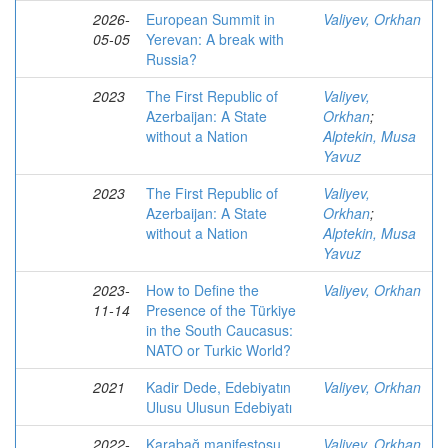
2026-
European Summit in
Valiyev, Orkhan
05-05
Yerevan: A break with
Russia?
2023
The First Republic of
Valiyev,
Azerbaijan: A State
Orkhan
;
without a Nation
Alptekin, Musa
Yavuz
2023
The First Republic of
Valiyev,
Azerbaijan: A State
Orkhan
;
without a Nation
Alptekin, Musa
Yavuz
2023-
How to Define the
Valiyev, Orkhan
11-14
Presence of the Türkiye
in the South Caucasus:
NATO or Turkic World?
2021
Kadir Dede, Edebiyatın
Valiyev, Orkhan
Ulusu Ulusun Edebiyatı
2022-
Karabağ manifestosu
Valiyev, Orkhan