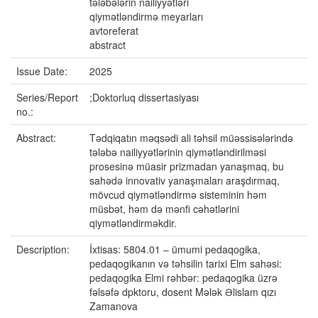
tələbələrin nailiyyətləri
qiymətləndirmə meyarları
avtoreferat
abstract
Issue Date:
2025
Series/Report
;Doktorluq dissertasiyası
no.:
Abstract:
Tədqiqatın məqsədi ali təhsil müəssisələrində
tələbə nailiyyətlərinin qiymətləndirilməsi
prosesinə müasir prizmadan yanaşmaq, bu
sahədə innovativ yanaşmaları araşdırmaq,
mövcud qiymətləndirmə sisteminin həm
müsbət, həm də mənfi cəhətlərini
qiymətləndirməkdir.
Description:
İxtisas: 5804.01 – ümumi pedaqogika,
pedaqogikanın və təhsilin tarixi Elm sahəsi:
pedaqogika Elmi rəhbər: pedaqogika üzrə
fəlsəfə dpktoru, dosent Mələk Əlislam qızı
Zamanova