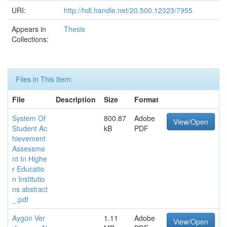
URI:
http://hdl.handle.net/20.500.12323/7955
Appears in
Thesis
Collections:
Files in This Item:
File
Description
Size
Format
System Of
800.87
Adobe
View/Open
Student Ac
kB
PDF
hievement
Assessme
nt In Highe
r Educatio
n Institutio
ns abstract
_.pdf
Aygün Ver
1.11
Adobe
View/Open