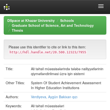
Skip
DSpace at Khazar University
Schools
navigation
Graduate School of Science, Art and Technology
Thesis
Please use this identifier to cite or link to this item:
http://hdl.handle.net/20.500.12323/7955
Title:
Ali təhsil müəssisələrində tələbə nailiyyətlərinin
qiymətləndirilməsi üzrə işin sistemi
Other Titles:
System Of Student Achievement Assessment
In Higher Education Institutions
Authors:
Verdiyeva, Aygün Bakixan qızı
Keywords:
Ali təhsil müəssisələri