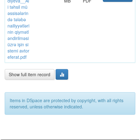
diyeva__Al
MB
PDF
i təhsil mü
əssisələrin
də tələbə
nailiyyətləri
nin qiymətl
əndirilməsi
üzrə işin si
stemi avtor
eferat.pdf
Show full item record
Items in DSpace are protected by copyright, with all rights
reserved, unless otherwise indicated.