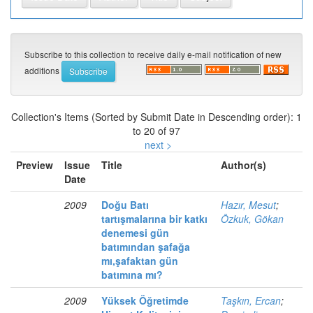
Subscribe to this collection to receive daily e-mail notification of new
additions
Collection's Items (Sorted by Submit Date in Descending order): 1
to 20 of 97
next >
Preview
Issue
Title
Author(s)
Date
2009
Doğu Batı
Hazır, Mesut
;
tartışmalarına bir katkı
Özkuk, Gökan
denemesi gün
batımından şafağa
mı,şafaktan gün
batımına mı?
2009
Yüksek Öğretimde
Taşkın, Ercan
;