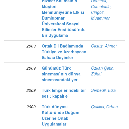
Hizmet Kalitesinin
Demireli,
Müşteri
Cemalettin
;
Memnuniyetine Etkisi
Cingöz,
Dumlupınar
Muammer
Üniversitesi Sosyal
Bilimler Enstitüsü`nde
Bir Uygulama
2009
Ortak Dil Bağlamında
Öksüz, Ahmet
Türkiye ve Azerbaycan
Sahası Deyimler
2009
Günümüz Türk
Özkan Çetin,
sineması`nın dünya
Zühal
sinemasındaki yeri
2009
Türk lehçelerindeki bir
Semedli, Elza
ses : kapalı e`
2009
Türk dünyası
Çeltikci, Orhan
Kültüründe Doğum
Üzerine Ortak
Uygulamalar