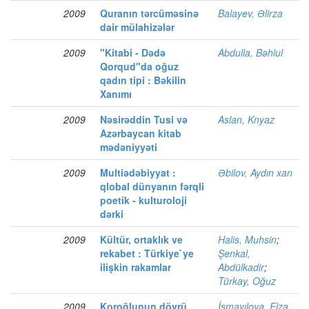
2009
Quranın tərcüməsinə
Balayev, Əlirza
dair mülahizələr
2009
"Kitabi - Dədə
Abdulla, Bəhlul
Qorqud"da oğuz
qadın tipi : Bəkilin
Xanımı
2009
Nəsirəddin Tusi və
Aslan, Knyaz
Azərbaycan kitab
mədəniyyəti
2009
Multiədəbiyyat :
Əbilov, Aydın xan
qlobal dünyanın fərqli
poetik - kulturoloji
dərki
2009
Kültür, ortaklık ve
Halis, Muhsin
;
rekabet : Türkiye`ye
Şenkal,
ilişkin rakamlar
Abdülkadir
;
Türkay, Oğuz
2009
Koroğlunun dövrü,
İsmayılova, Elza