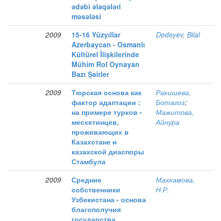
ədəbi əlaqələri
məsələsi
2009
15-16 Yüzyıllar
Dedeyev, Bilal
Azerbaycan - Osmanlı
Kültürel İlişkilerinde
Mühim Rol Oynayan
Bazı Şairler
2009
Тюрская основа как
Ракишева,
фактор адаптации :
Ботагоз
;
на примере турков -
Мажитова,
месхетинцев,
Айнура
проживающих в
Казахстане и
казахской диаспоры
Стамбула
2009
Средние
Махкамова,
собственники
Н.Р.
Узбекистана - основа
благополучия
государства