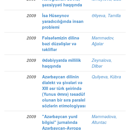
şəxsiyyəti haqqında
2009
İsa Hüseynov
Əliyeva, Tamilla
yaradıcılığında insan
problemi
2009
Fəlsəfəmizin dilinə
Məmmədov,
bəzi düzəlişlər və
Ağalar
təkliflər
2009
Ədəbiyyatda millilik
Zeynalova,
haqqında
Dilbər
2009
Azərbaycan dilinin
Quliyeva, Kübra
dialekt və şivələri və
XIII əsr türk şeirində
(Yunus Əmrə) təsadüf
olunan bir sıra paralel
sözlərin etimologiyası
2009
"Azərbaycan yurd
Məmmədova,
bilgisi" jurnalında
Altuntac
Azərbaycan-Avropa