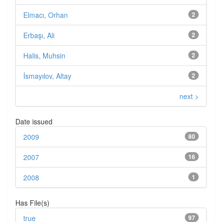
Elmacı, Orhan
2
Erbaşı, Ali
2
Halis, Muhsin
2
İsmayılov, Altay
2
next >
Date issued
2009
80
2007
16
2008
1
Has File(s)
true
97