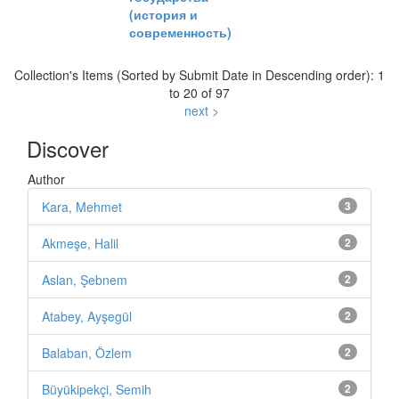
(история и
современность)
Collection's Items (Sorted by Submit Date in Descending order): 1
to 20 of 97
next >
Discover
Author
Kara, Mehmet
3
Akmeşe, Halil
2
Aslan, Şebnem
2
Atabey, Ayşegül
2
Balaban, Özlem
2
Büyükipekçi, Semih
2