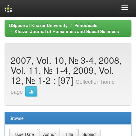
Skip
DSpace at Khazar University
Periodicals
navigation
Khazar Journal of Humanities and Social Sciences
2007, Vol. 10, № 3-4, 2008,
Vol. 11, № 1-4, 2009, Vol.
12, № 1-2 : [97]
Collection home
page
Browse