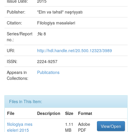
Issue Date:
2015
Publisher:
"Elm və təhsil" nəşriyyatı
Citation:
Filologiya məsələləri
Series/Report
;№ 8
no.:
URI:
http://hdl.handle.net/20.500.12323/3989
ISSN:
2224-9257
Appears in
Publications
Collections:
Files in This Item:
File
Description
Size
Format
filologiya mes
1.11
Adobe
View/Open
eleleri 2015
MB
PDF