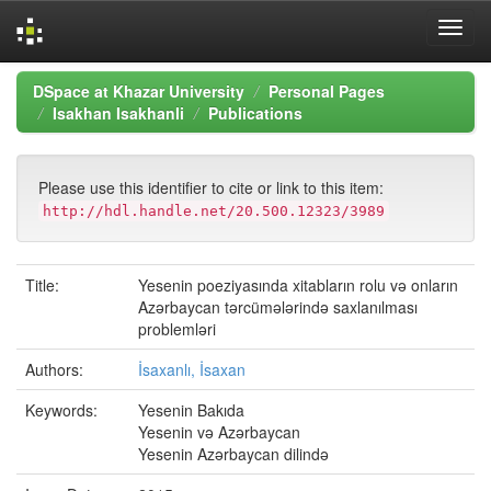
Skip
DSpace at Khazar University
Personal Pages
navigation
Isakhan Isakhanli
Publications
Please use this identifier to cite or link to this item:
http://hdl.handle.net/20.500.12323/3989
Title:
Yesenin poeziyasında xitabların rolu və onların
Azərbaycan tərcümələrində saxlanılması
problemləri
Authors:
İsaxanlı, İsaxan
Keywords:
Yesenin Bakıda
Yesenin və Azərbaycan
Yesenin Azərbaycan dilində