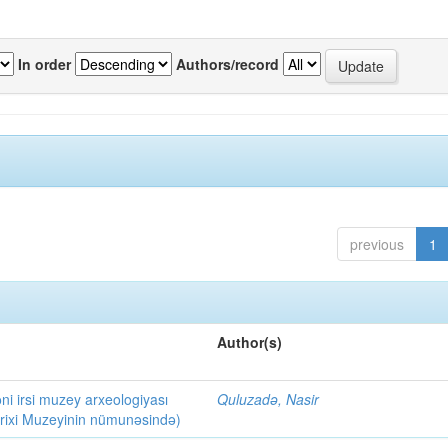
In order
Authors/record
previous
1
Author(s)
i irsi muzey arxeologiyası
Quluzadə, Nasir
arixi Muzeyinin nümunəsində)