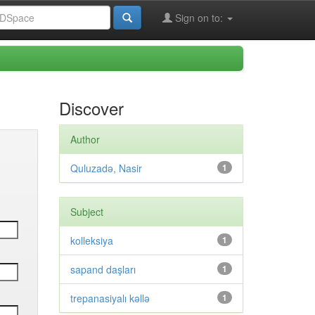
Sign on to:
Discover
Author
Quluzadə, Nasir
1
Subject
kolleksiya
1
sapand daşları
1
trepanasiyalı kəllə
1