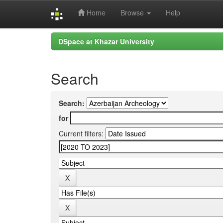
Home
Browse
Help
Skip
DSpace at Khazar University
navigation
Search
Search:
for
Current filters: