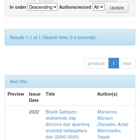
In order
Authors/record
Results 1-1 of 1 (Search time: 0.0 seconds).
previous
1
next
Item hits:
Preview
Issue
Title
Author(s)
Date
2022
Böyük Qafqazın
Mansurov,
ətəklərində daş
Mansur
;
dövrünə dair aparılmış
Zeynalov, Azad
;
arxeoloji tədqiqatlara
Məmmədov,
dair (2000-2020)
Yaqub