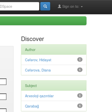
Sign on to:
Discover
Author
Cəfərov, Hidayət
1
Cəfərova, Diana
1
Subject
Arxeoloji qazıntılar
1
Qarabağ
1