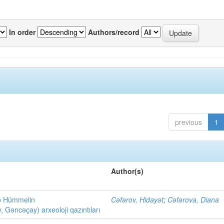
In order
Authors/record
previous
1
Author(s)
ob Hümmelin
Cəfərov, Hidayət
;
Cəfərova, Diana
əncəçay) arxeoloji qazıntıları