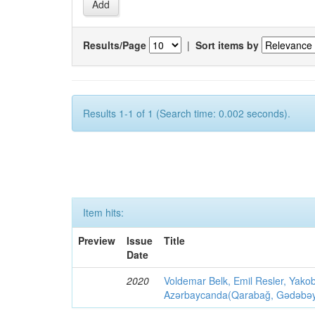
Results/Page
|
Sort items by
Results 1-1 of 1 (Search time: 0.002 seconds).
Item hits:
Preview
Issue
Title
Date
2020
Voldemar Belk, Emil Resler, Yak
Azərbaycanda(Qarabağ, Gədəbəy, G