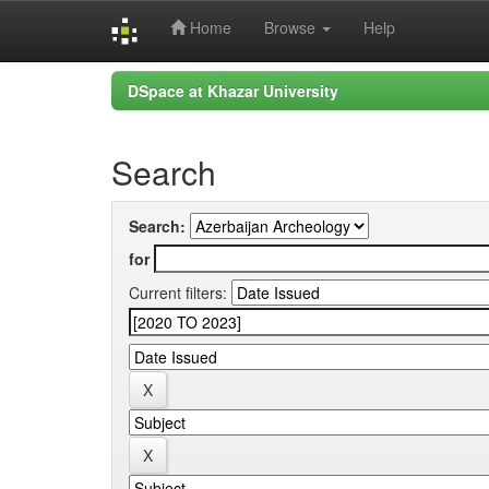
Home
Browse
Help
Skip
DSpace at Khazar University
navigation
Search
Search:
for
Current filters: