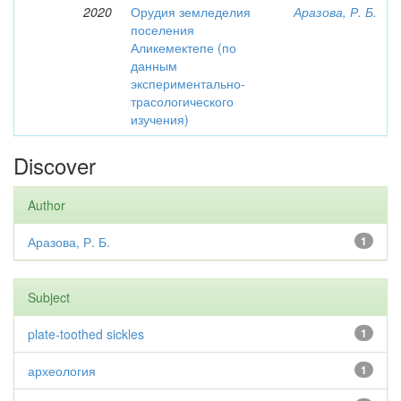
2020
Орудия земледелия
Аразова, Р. Б.
поселения
Аликемектепе (по
данным
экспериментально-
трасологического
изучения)
Discover
Author
Аразова, Р. Б.
1
Subject
plate-toothed sickles
1
археология
1