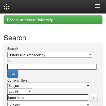
Skip
DSpace at Khazar University
navigation
Search
Search:
for
Current filters: