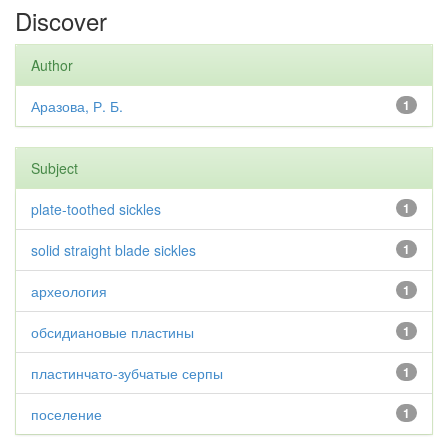
Discover
Author
Аразова, Р. Б.
1
Subject
plate-toothed sickles
1
solid straight blade sickles
1
археология
1
обсидиановые пластины
1
пластинчато-зубчатые серпы
1
поселение
1