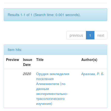
Results 1-1 of 1 (Search time: 0.001 seconds).
previous
1
next
Item hits:
Preview
Issue
Title
Author(s)
Date
2020
Орудия земледелия
Аразова, Р. Б.
поселения
Аликемектепе (по
данным
экспериментально-
трасологического
изучения)