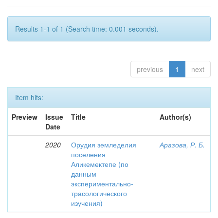
Results 1-1 of 1 (Search time: 0.001 seconds).
previous
1
next
Item hits:
Preview
Issue
Title
Author(s)
Date
2020
Орудия земледелия
Аразова, Р. Б.
поселения
Аликемектепе (по
данным
экспериментально-
трасологического
изучения)