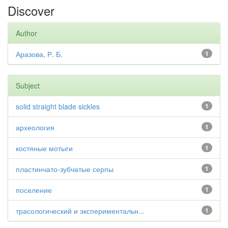
Discover
Author
Аразова, Р. Б.
1
Subject
solid straight blade sickles
1
археология
1
костяные мотыги
1
пластинчато-зубчатые серпы
1
поселение
1
трасологический и экспериментальн...
1