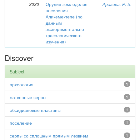
2020
Орудия земледелия
Аразова, Р. Б.
поселения
Аликемектепе (по
данным
экспериментально-
трасологического
изучения)
Discover
Subject
археология
1
жатвенные серпы
1
обсидиановые пластины
1
поселение
1
серпы со сплошным прямым лезвием
1