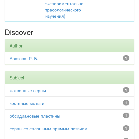
экспериментально-
трасологического
изучения)
Discover
Author
Аразова, Р. Б.
1
Subject
жатвенные серпы
1
костяные мотыги
1
обсидиановые пластины
1
серпы со сплошным прямым лезвием
1