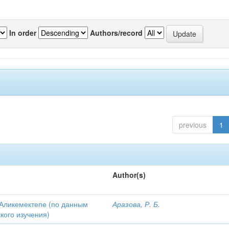
In order
Authors/record
previous
1
Author(s)
Аликемектепе (по данным
Аразова, Р. Б.
кого изучения)