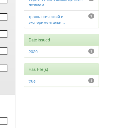
лезвием
трасологический и
1
экспериментальн...
Date issued
2020
1
Has File(s)
true
1