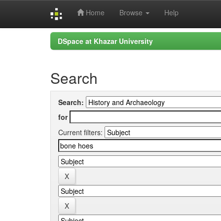
Home
Browse
Help
Skip
DSpace at Khazar University
navigation
Search
Search:
for
Current filters: