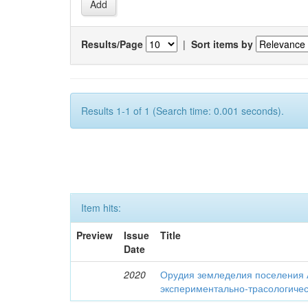
Results/Page
|
Sort items by
Results 1-1 of 1 (Search time: 0.001 seconds).
Item hits:
Preview
Issue
Title
Date
2020
Орудия земледелия поселения 
экспериментально-трасологичес