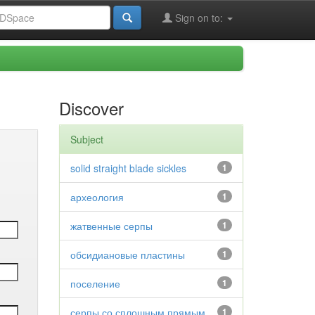
Sign on to:
Discover
Subject
solid straight blade sickles
1
археология
1
жатвенные серпы
1
обсидиановые пластины
1
поселение
1
серпы со сплошным прямым
1