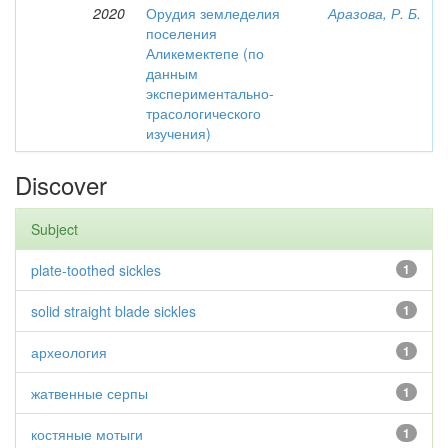
2020
Орудия земледелия
Аразова, Р. Б.
поселения
Аликемектепе (по
данным
экспериментально-
трасологического
изучения)
Discover
Subject
plate-toothed sickles
1
solid straight blade sickles
1
археология
1
жатвенные серпы
1
костяные мотыги
1