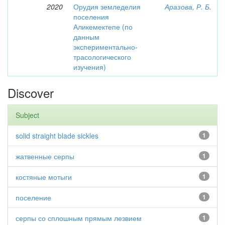
2020
Орудия земледелия
Аразова, Р. Б.
поселения
Аликемектепе (по
данным
экспериментально-
трасологического
изучения)
Discover
Subject
solid straight blade sickles
1
жатвенные серпы
1
костяные мотыги
1
поселение
1
серпы со сплошным прямым лезвием
1