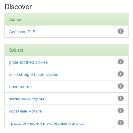
Discover
Author
Аразова, Р. Б.
1
Subject
plate-toothed sickles
1
solid straight blade sickles
1
археология
1
жатвенные серпы
1
костяные мотыги
1
трасологический и экспериментальн...
1