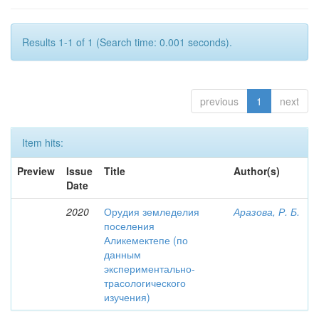
Results 1-1 of 1 (Search time: 0.001 seconds).
previous
1
next
Item hits:
Preview
Issue
Title
Author(s)
Date
2020
Орудия земледелия
Аразова, Р. Б.
поселения
Аликемектепе (по
данным
экспериментально-
трасологического
изучения)