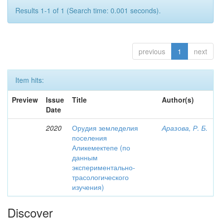
Results 1-1 of 1 (Search time: 0.001 seconds).
previous
1
next
Item hits:
Preview
Issue
Title
Author(s)
Date
2020
Орудия земледелия
Аразова, Р. Б.
поселения
Аликемектепе (по
данным
экспериментально-
трасологического
изучения)
Discover