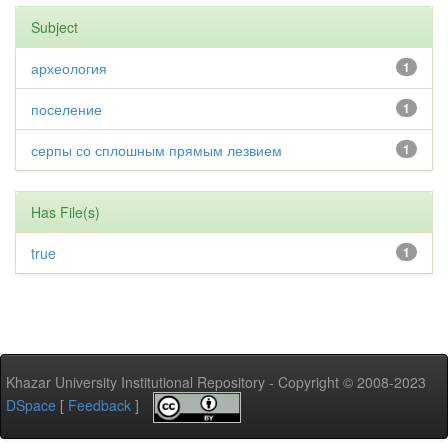
Subject
археология
1
поселение
1
серпы со сплошным прямым лезвием
1
Has File(s)
true
1
Khazar University Institutional Repository - Copyright © 2008-2023
DSpace
[
Feedback
]