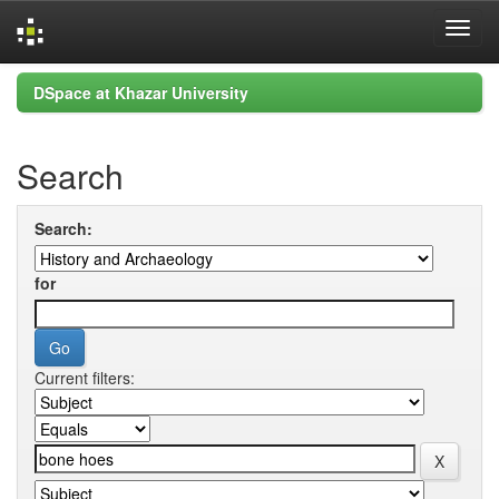
Skip
DSpace at Khazar University
navigation
Search
Search:
for
Current filters: