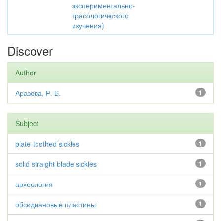
экспериментально-
трасологического
изучения)
Discover
Author
Аразова, Р. Б.
1
Subject
plate-toothed sickles
1
solid straight blade sickles
1
археология
1
обсидиановые пластины
1