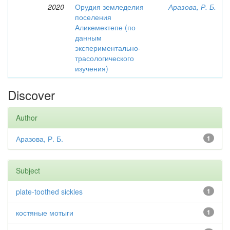
2020
Орудия земледелия
Аразова, Р. Б.
поселения
Аликемектепе (по
данным
экспериментально-
трасологического
изучения)
Discover
Author
Аразова, Р. Б.
1
Subject
plate-toothed sickles
1
костяные мотыги
1