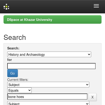
Skip
DSpace at Khazar University
navigation
Search
Search:
for
Current filters: