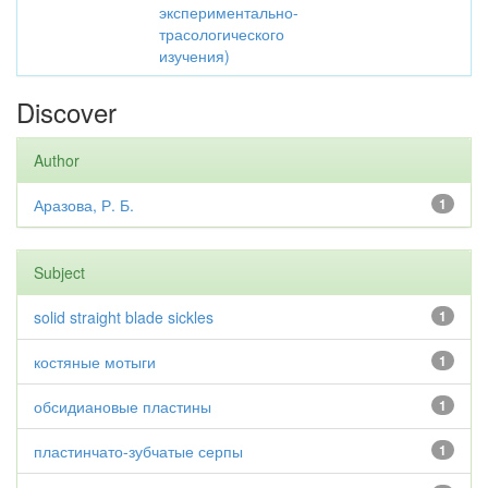
экспериментально-
трасологического
изучения)
Discover
Author
Аразова, Р. Б.
1
Subject
solid straight blade sickles
1
костяные мотыги
1
обсидиановые пластины
1
пластинчато-зубчатые серпы
1