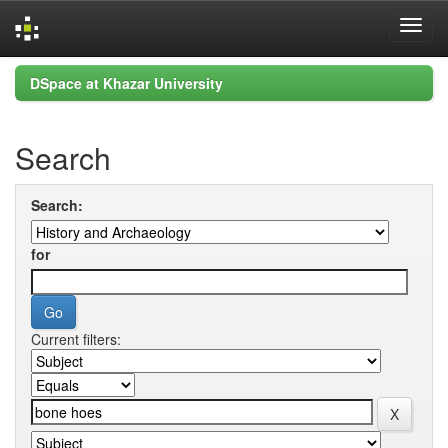
Skip
DSpace at Khazar University
navigation
Search
Search:
for
Current filters: