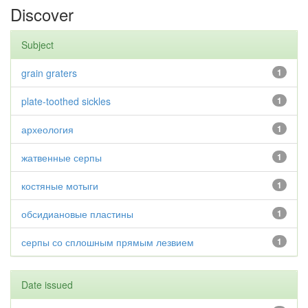
Discover
Subject
grain graters
1
plate-toothed sickles
1
археология
1
жатвенные серпы
1
костяные мотыги
1
обсидиановые пластины
1
серпы со сплошным прямым лезвием
1
Date issued