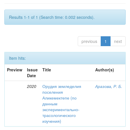
Results 1-1 of 1 (Search time: 0.002 seconds).
previous
1
next
Item hits:
Preview
Issue
Title
Author(s)
Date
2020
Орудия земледелия
Аразова, Р. Б.
поселения
Аликемектепе (по
данным
экспериментально-
трасологического
изучения)