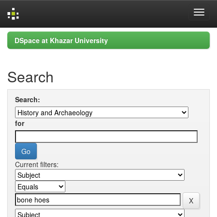
Skip
DSpace at Khazar University
navigation
Search
Search:
for
Current filters: