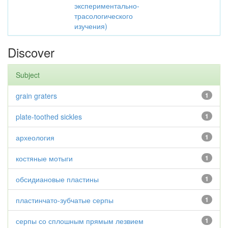
экспериментально-
трасологического
изучения)
Discover
Subject
grain graters
1
plate-toothed sickles
1
археология
1
костяные мотыги
1
обсидиановые пластины
1
пластинчато-зубчатые серпы
1
серпы со сплошным прямым лезвием
1