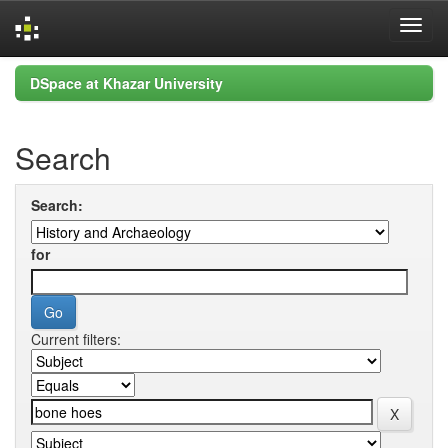
Skip
DSpace at Khazar University
navigation
Search
Search:
for
Current filters: