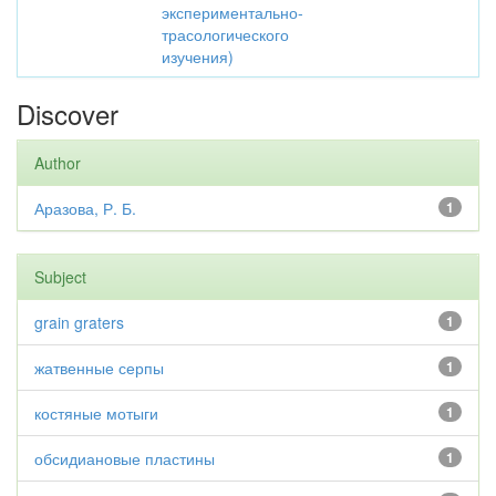
экспериментально-
трасологического
изучения)
Discover
Author
Аразова, Р. Б.
1
Subject
grain graters
1
жатвенные серпы
1
костяные мотыги
1
обсидиановые пластины
1