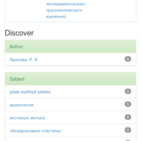
экспериментально-
трасологического
изучения)
Discover
Author
Аразова, Р. Б.
1
Subject
plate-toothed sickles
1
археология
1
костяные мотыги
1
обсидиановые пластины
1