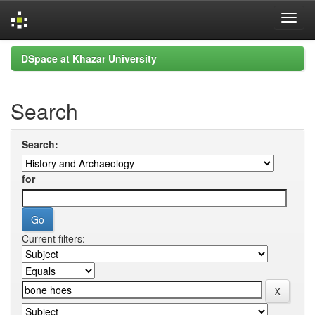
Skip
DSpace at Khazar University
navigation
Search
Search:
for
Current filters: