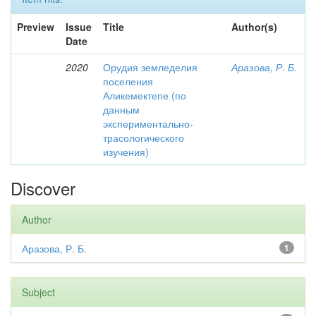
Preview
Issue
Title
Author(s)
Date
2020
Орудия земледелия
Аразова, Р. Б.
поселения
Аликемектепе (по
данным
экспериментально-
трасологического
изучения)
Discover
Author
Аразова, Р. Б.
1
Subject