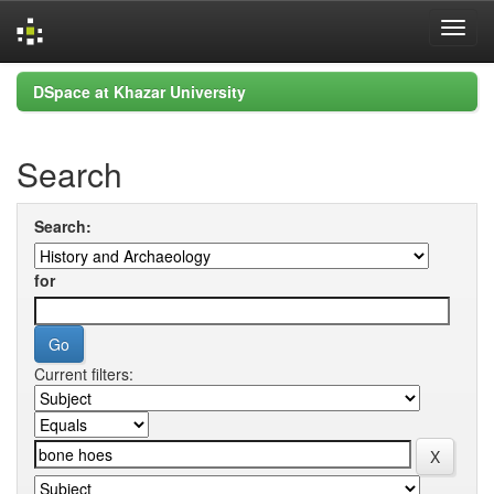
Skip
DSpace at Khazar University
navigation
Search
Search:
for
Current filters: