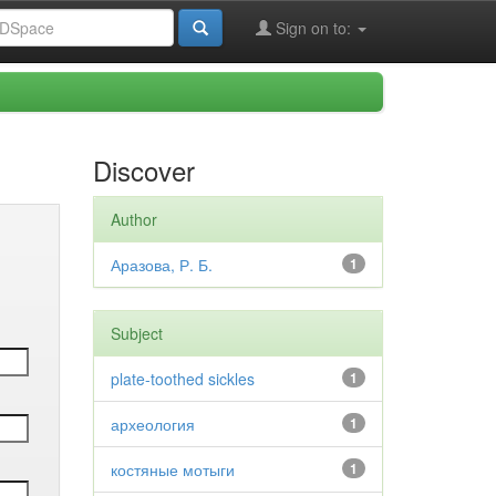
Sign on to:
Discover
Author
Аразова, Р. Б.
1
Subject
plate-toothed sickles
1
археология
1
костяные мотыги
1