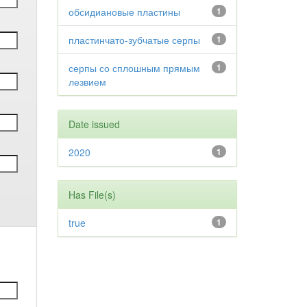
обсидиановые пластины
1
пластинчато-зубчатые серпы
1
серпы со сплошным прямым
1
лезвием
Date issued
2020
1
Has File(s)
true
1