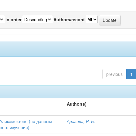
In order
Authors/record
previous
1
Author(s)
Аликемектепе (по данным
Аразова, Р. Б.
кого изучения)