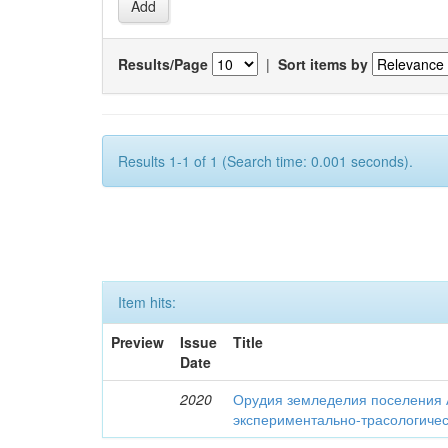
Results/Page
|
Sort items by
Results 1-1 of 1 (Search time: 0.001 seconds).
Item hits:
Preview
Issue
Title
Date
2020
Орудия земледелия поселения 
экспериментально-трасологичес