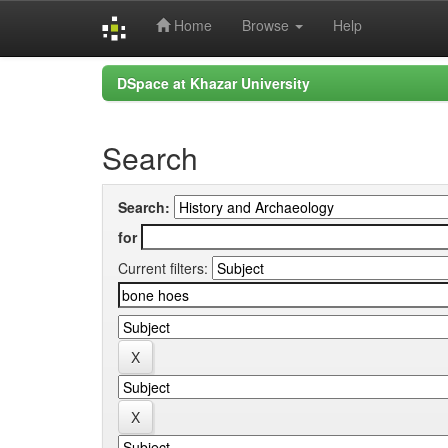
Home
Browse
Help
Skip
DSpace at Khazar University
navigation
Search
Search:
for
Current filters: