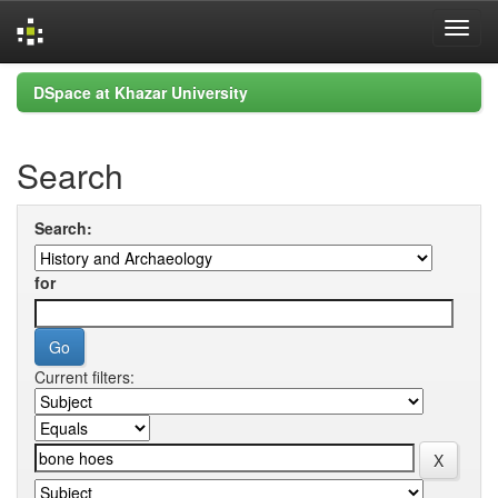
Skip
DSpace at Khazar University
navigation
Search
Search:
for
Current filters: