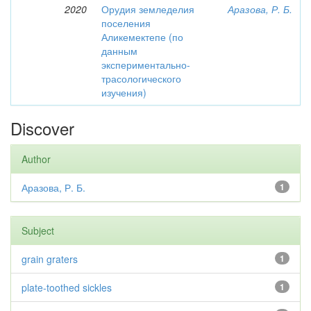
2020
Орудия земледелия
Аразова, Р. Б.
поселения
Аликемектепе (по
данным
экспериментально-
трасологического
изучения)
Discover
Author
Аразова, Р. Б.
1
Subject
grain graters
1
plate-toothed sickles
1