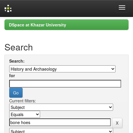
Skip
DSpace at Khazar University
navigation
Search
Search:
for
Current filters: