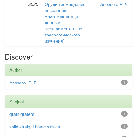
2020
Орудия земледелия
Аразова, Р. Б.
поселения
Аликемектепе (по
данным
экспериментально-
трасологического
изучения)
Discover
Author
Аразова, Р. Б.
1
Subject
grain graters
1
solid straight blade sickles
1