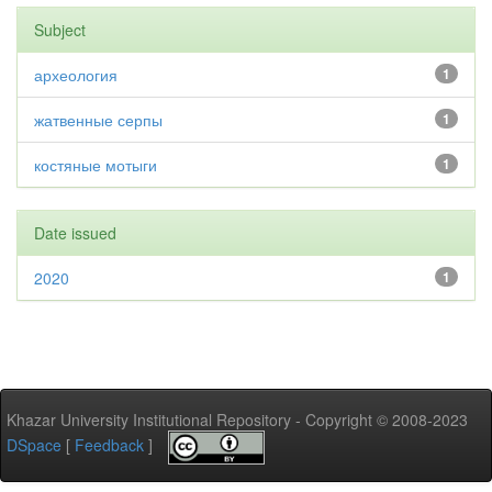
Subject
археология
1
жатвенные серпы
1
костяные мотыги
1
Date issued
2020
1
Khazar University Institutional Repository - Copyright © 2008-2023
DSpace
[
Feedback
]