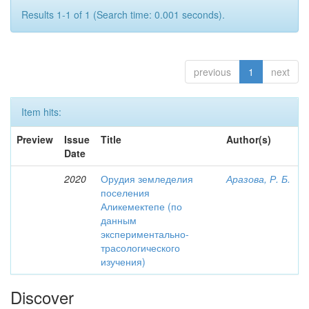
Results 1-1 of 1 (Search time: 0.001 seconds).
previous
1
next
Item hits:
Preview
Issue
Title
Author(s)
Date
2020
Орудия земледелия
Аразова, Р. Б.
поселения
Аликемектепе (по
данным
экспериментально-
трасологического
изучения)
Discover