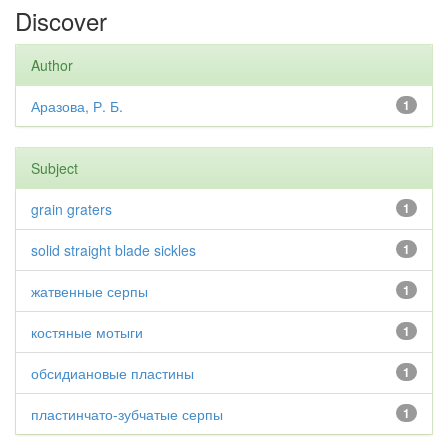
Discover
Author
Аразова, Р. Б.
1
Subject
grain graters
1
solid straight blade sickles
1
жатвенные серпы
1
костяные мотыги
1
обсидиановые пластины
1
пластинчато-зубчатые серпы
1