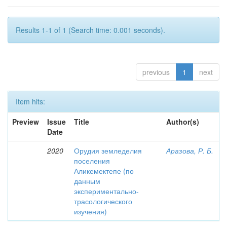
Results 1-1 of 1 (Search time: 0.001 seconds).
previous
1
next
Item hits:
Preview
Issue
Title
Author(s)
Date
2020
Орудия земледелия
Аразова, Р. Б.
поселения
Аликемектепе (по
данным
экспериментально-
трасологического
изучения)