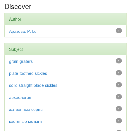
Discover
Author
Аразова, Р. Б.
1
Subject
grain graters
1
plate-toothed sickles
1
solid straight blade sickles
1
археология
1
жатвенные серпы
1
костяные мотыги
1