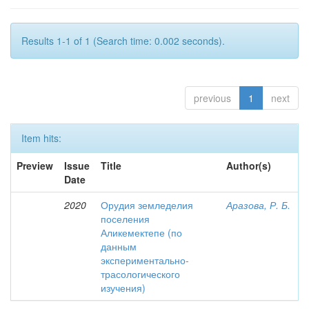
Results 1-1 of 1 (Search time: 0.002 seconds).
previous
1
next
Item hits:
Preview
Issue
Title
Author(s)
Date
2020
Орудия земледелия
Аразова, Р. Б.
поселения
Аликемектепе (по
данным
экспериментально-
трасологического
изучения)