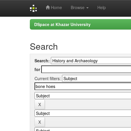
Home
Browse
Help
Skip
DSpace at Khazar University
navigation
Search
Search:
for
Current filters: