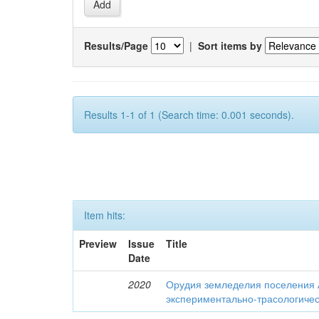
Results/Page
|
Sort items by
Results 1-1 of 1 (Search time: 0.001 seconds).
Item hits:
Preview
Issue
Title
Date
2020
Орудия земледелия поселения 
экспериментально-трасологичес