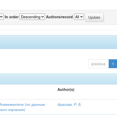
In order
Authors/record
previous
1
Author(s)
Аликемектепе (по данным
Аразова, Р. Б.
кого изучения)