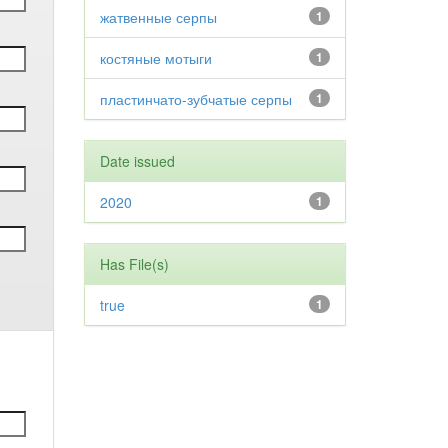
жатвенные серпы
1
костяные мотыги
1
пластинчато-зубчатые серпы
1
Date issued
2020
1
Has File(s)
true
1