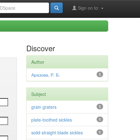
Sign on to:
Discover
Author
Аразова, Р. Б.
1
Subject
grain graters
1
plate-toothed sickles
1
solid straight blade sickles
1