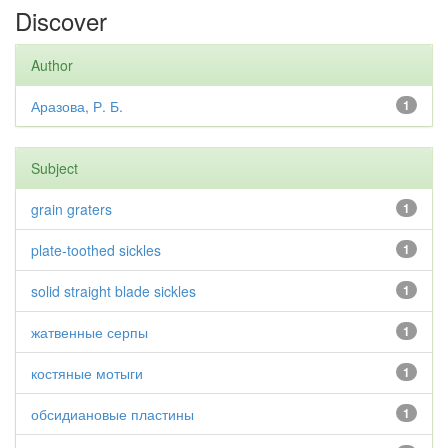
Discover
Author
Аразова, Р. Б.
1
Subject
grain graters
1
plate-toothed sickles
1
solid straight blade sickles
1
жатвенные серпы
1
костяные мотыги
1
обсидиановые пластины
1