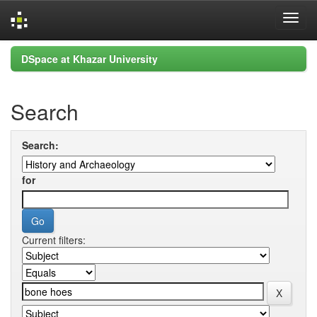
Skip
DSpace at Khazar University
navigation
Search
Search:
for
Current filters: