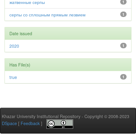
жатвенные серпы
1
серпы со сплошным прямым лезвием
1
Date issued
2020
1
Has File(s)
true
1
Khazar University Institutional Repository - Copyright © 2008-2023
DSpace
[
Feedback
]