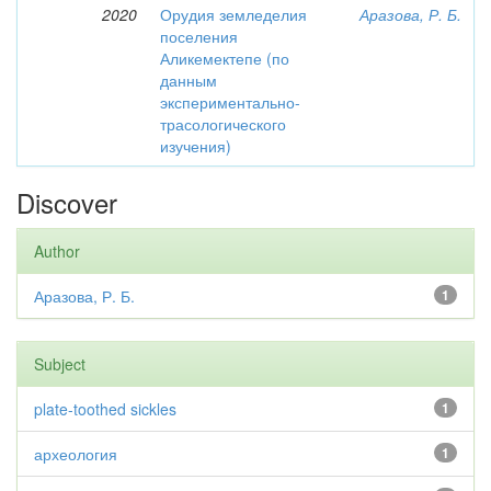
2020
Орудия земледелия
Аразова, Р. Б.
поселения
Аликемектепе (по
данным
экспериментально-
трасологического
изучения)
Discover
Author
Аразова, Р. Б.
1
Subject
plate-toothed sickles
1
археология
1