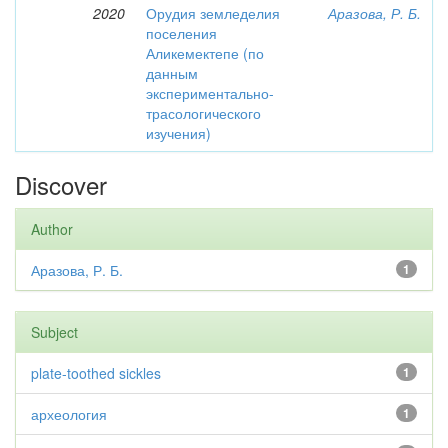
2020
Орудия земледелия
Аразова, Р. Б.
поселения
Аликемектепе (по
данным
экспериментально-
трасологического
изучения)
Discover
Author
Аразова, Р. Б.
1
Subject
plate-toothed sickles
1
археология
1