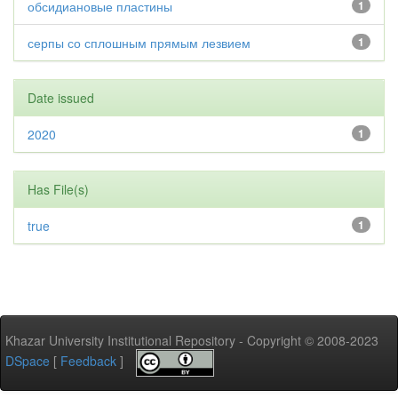
обсидиановые пластины
1
серпы со сплошным прямым лезвием
1
Date issued
2020
1
Has File(s)
true
1
Khazar University Institutional Repository - Copyright © 2008-2023
DSpace
[
Feedback
]