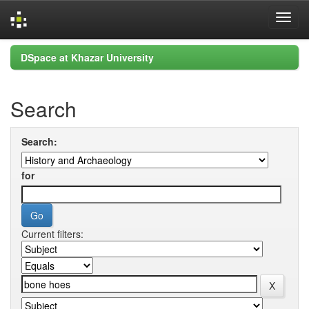
Skip
DSpace at Khazar University
navigation
Search
Search:
for
Current filters: