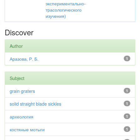
экспериментально-
трасологического
изучения)
Discover
Author
Аразова, Р. Б.
1
Subject
grain graters
1
solid straight blade sickles
1
археология
1
костяные мотыги
1