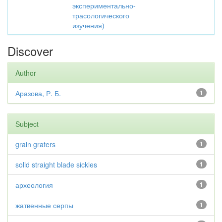
экспериментально-
трасологического
изучения)
Discover
Author
Аразова, Р. Б.
1
Subject
grain graters
1
solid straight blade sickles
1
археология
1
жатвенные серпы
1